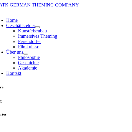
Zum
Inhalt
oggle
springen
avigation
Home
Geschäftsfelder
Kunstfelsenbau
Immersives Theming
Feriendörfer
Filmkulisse
Über uns
Philosophie
Geschichte
Akademie
Kontakt
re
g
ries
e