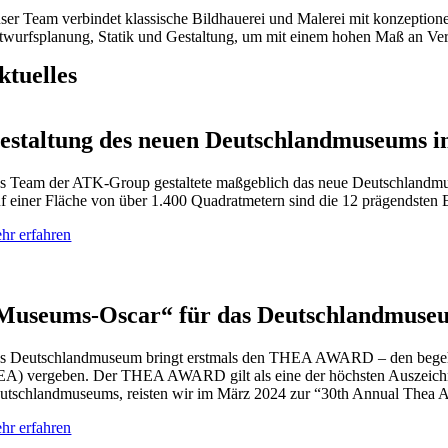
ser Team verbindet klassische Bildhauerei und Malerei mit konzeptionel
twurfsplanung, Statik und Gestaltung, um mit einem hohen Maß an Veran
ktuelles
estaltung des neuen Deutschlandmuseums in
s Team der ATK-Group gestaltete maßgeblich das neue Deutschlandmus
f einer Fläche von über 1.400 Quadratmetern sind die 12 prägendsten E
hr erfahren
Museums-Oscar“ für das Deutschlandmuse
s Deutschlandmuseum bringt erstmals den THEA AWARD – den begehrte
EA) vergeben. Der THEA AWARD gilt als eine der höchsten Auszeichn
utschlandmuseums, reisten wir im März 2024 zur “30th Annual Thea
hr erfahren