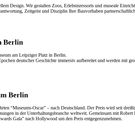
lem Design. Wir gestalten Zoos, Erlebnisressorts und museale Einricht
twortung, Zeitgeist und Disziplin Ihre Bauvorhaben partnerschaftlich 
 Berlin
eum am Leipziger Platz in Berlin.
pochen deutscher Geschichte immersiv aufbereitet und werden mit große
um Berlin
n “Museums-Oscar” – nach Deutschland. Der Preis wird seit dreißig
ungen in der Unterhaltungsbranche weltweit. Gemeinsam mit Robert 
 Awards Gala” nach Hollywood um den Preis entgegenzunehmen.