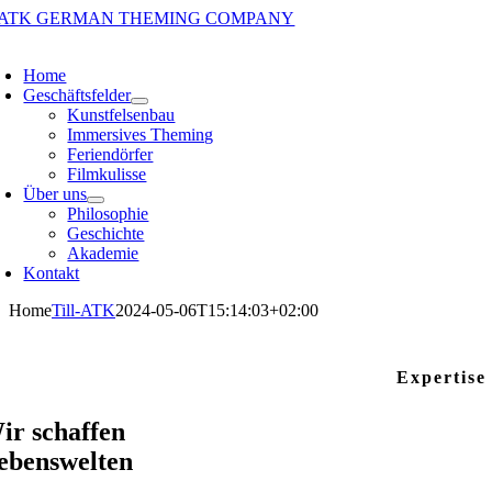
Zum
Inhalt
oggle
springen
avigation
Home
Geschäftsfelder
Kunstfelsenbau
Immersives Theming
Feriendörfer
Filmkulisse
Über uns
Philosophie
Geschichte
Akademie
Kontakt
Home
Till-ATK
2024-05-06T15:14:03+02:00
Expertise
ir schaffen
ebenswelten