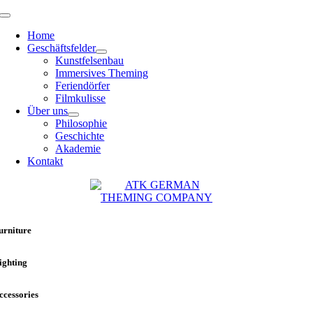
Zum
Toggle
Inhalt
Navigation
Home
springen
Geschäftsfelder
Kunstfelsenbau
Immersives Theming
Feriendörfer
Filmkulisse
Über uns
Philosophie
Geschichte
Akademie
Kontakt
urniture
ighting
ccessories