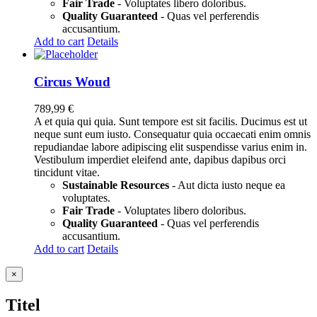
Fair Trade
- Voluptates libero doloribus.
Quality Guaranteed
- Quas vel perferendis
accusantium.
Add to cart
Details
Circus Woud
789,99
€
A et quia qui quia. Sunt tempore est sit facilis. Ducimus est ut
neque sunt eum iusto. Consequatur quia occaecati enim omnis
repudiandae labore adipiscing elit suspendisse varius enim in.
Vestibulum imperdiet eleifend ante, dapibus dapibus orci
tincidunt vitae.
Sustainable Resources
- Aut dicta iusto neque ea
voluptates.
Fair Trade
- Voluptates libero doloribus.
Quality Guaranteed
- Quas vel perferendis
accusantium.
Add to cart
Details
Close
×
product
quick
Titel
view