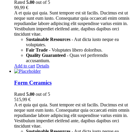
Rated
5.00
out of 5
99,99
€
A et quia qui quia. Sunt tempore est sit facilis. Ducimus est ut
neque sunt eum iusto. Consequatur quia occaecati enim omnis
repudiandae labore adipiscing elit suspendisse varius enim in.
Vestibulum imperdiet eleifend ante, dapibus dapibus orci
tincidunt vitae.
Sustainable Resources
- Aut dicta iusto neque ea
voluptates.
Fair Trade
- Voluptates libero doloribus.
Quality Guaranteed
- Quas vel perferendis
accusantium.
Add to cart
Details
Form Ceramics
Rated
5.00
out of 5
515,99
€
A et quia qui quia. Sunt tempore est sit facilis. Ducimus est ut
neque sunt eum iusto. Consequatur quia occaecati enim omnis
repudiandae labore adipiscing elit suspendisse varius enim in.
Vestibulum imperdiet eleifend ante, dapibus dapibus orci
tincidunt vitae.
Sustainable Resources
- Aut dicta iusto neque ea