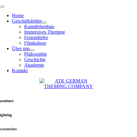
Zum
Toggle
Inhalt
Navigation
Home
springen
Geschäftsfelder
Kunstfelsenbau
Immersives Theming
Feriendörfer
Filmkulisse
Über uns
Philosophie
Geschichte
Akademie
Kontakt
urniture
ighting
ccessories