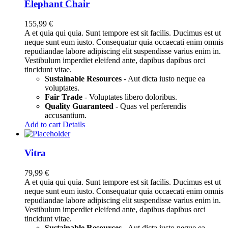
Elephant Chair
155,99
€
A et quia qui quia. Sunt tempore est sit facilis. Ducimus est ut
neque sunt eum iusto. Consequatur quia occaecati enim omnis
repudiandae labore adipiscing elit suspendisse varius enim in.
Vestibulum imperdiet eleifend ante, dapibus dapibus orci
tincidunt vitae.
Sustainable Resources
- Aut dicta iusto neque ea
voluptates.
Fair Trade
- Voluptates libero doloribus.
Quality Guaranteed
- Quas vel perferendis
accusantium.
Add to cart
Details
Vitra
79,99
€
A et quia qui quia. Sunt tempore est sit facilis. Ducimus est ut
neque sunt eum iusto. Consequatur quia occaecati enim omnis
repudiandae labore adipiscing elit suspendisse varius enim in.
Vestibulum imperdiet eleifend ante, dapibus dapibus orci
tincidunt vitae.
Sustainable Resources
- Aut dicta iusto neque ea