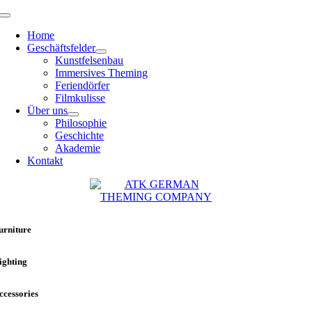
Zum
Toggle
Inhalt
Navigation
Home
springen
Geschäftsfelder
Kunstfelsenbau
Immersives Theming
Feriendörfer
Filmkulisse
Über uns
Philosophie
Geschichte
Akademie
Kontakt
urniture
ighting
ccessories