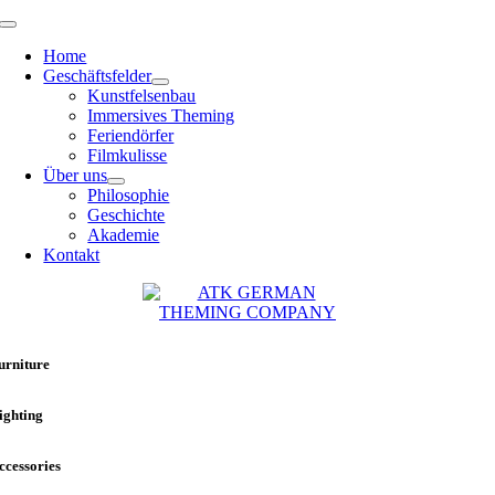
Zum
Toggle
Inhalt
Navigation
Home
springen
Geschäftsfelder
Kunstfelsenbau
Immersives Theming
Feriendörfer
Filmkulisse
Über uns
Philosophie
Geschichte
Akademie
Kontakt
urniture
ighting
ccessories