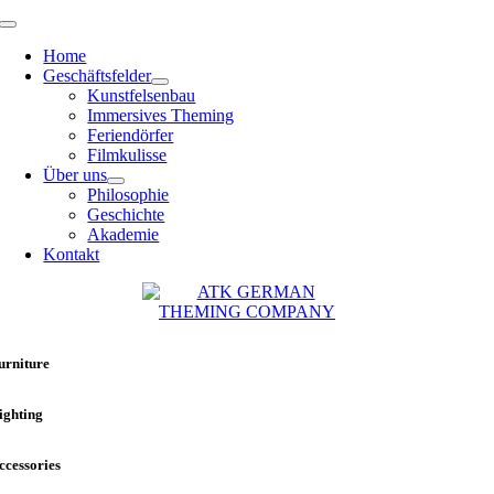
Zum
Toggle
Inhalt
Navigation
Home
springen
Geschäftsfelder
Kunstfelsenbau
Immersives Theming
Feriendörfer
Filmkulisse
Über uns
Philosophie
Geschichte
Akademie
Kontakt
urniture
ighting
ccessories