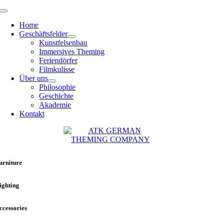
Zum
Toggle
Inhalt
Navigation
Home
springen
Geschäftsfelder
Kunstfelsenbau
Immersives Theming
Feriendörfer
Filmkulisse
Über uns
Philosophie
Geschichte
Akademie
Kontakt
urniture
ighting
ccessories