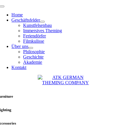
Zum
Toggle
Inhalt
Navigation
Home
springen
Geschäftsfelder
Kunstfelsenbau
Immersives Theming
Feriendörfer
Filmkulisse
Über uns
Philosophie
Geschichte
Akademie
Kontakt
urniture
ighting
ccessories